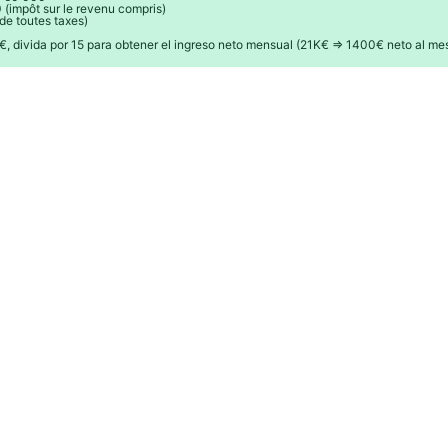
 (impôt sur le revenu compris)
de toutes taxes)
, divida por 15 para obtener el ingreso neto mensual (21K€ => 1400€ neto al me