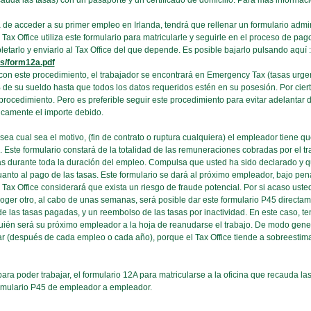
 recauda las tasas) con un pasaporte y un certificado de domicilio. Para más informac
 de acceder a su primer empleo en Irlanda, tendrá que rellenar un formulario admi
l Tax Office utiliza este formulario para matricularle y seguirle en el proceso de pag
arlo y enviarlo al Tax Office del que depende. Es posible bajarlo pulsando aquí :
ms/form12a.pdf
n este procedimiento, el trabajador se encontrará en Emergency Tax (tasas urgentes
de su sueldo hasta que todos los datos requeridos estén en su posesión. Por ciert
procedimiento. Pero es preferible seguir este procedimiento para evitar adelantar
nicamente el importe debido.
sea cual sea el motivo, (fin de contrato o ruptura cualquiera) el empleador tiene qu
. Este formulario constará de la totalidad de las remuneraciones cobradas por el t
s durante toda la duración del empleo. Compulsa que usted ha sido declarado y qu
anto al pago de las tasas. Este formulario se dará al próximo empleador, bajo pe
Tax Office considerará que exista un riesgo de fraude potencial. Por si acaso uste
ger otro, al cabo de unas semanas, será posible dar este formulario P45 directament
de las tasas pagadas, y un reembolso de las tasas por inactividad. En este caso, te
 quién será su próximo empleador a la hoja de reanudarse el trabajo. De modo gener
ar (después de cada empleo o cada año), porque el Tax Office tiende a sobreestima
a poder trabajar, el formulario 12A para matricularse a la oficina que recauda las
formulario P45 de empleador a empleador.