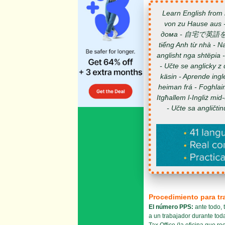
Learn English from 
von zu Hause aus -
дома - 自宅で英語を学ぶ - 在家学习英语 - 집
tiếng Anh từ nhà - N
anglisht nga shtëpia
- Učte se anglicky z
käsin - Aprende ingl
heiman frá - Foghlai
Itgħallem l-Ingliż m
- Učte sa angličti
Procedimiento para tra
El número PPS:
ante todo, 
a un trabajador durante tod