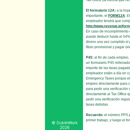
Tax Office (la oficina que
El formulario 12A:
a la hoja
importante, el
FORM12A
. E
empleador tendrá que complet
http://www.revenue.ie/for
En caso de incumplimiento co
puede deducir hasta el 54% 
dinero una vez cumplido el 
título provisional y pagar ú
P45:
al fin de cada empleo, 
un formulario P45 rellenado
importe de las tasas pagada
empleador están a día en cu
Emergency Taxes porque el 
empleo directamente para co
para pedir una verificación 
directamente al Tax Office
pedir una verificación regul
tasas debidas.
Recuerdo:
el número PPS par
primer trabajo, y luego el 
© DublinWork
2026