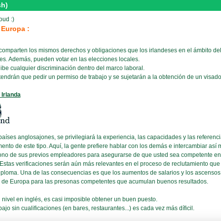
sh)
ud :)
 Europa :
omparten los mismos derechos y obligaciones que los irlandeses en el ámbito del 
es. Además, pueden votar en las elecciones locales.
be cualquier discriminación dentro del marco laboral.
ndrán que pedir un permiso de trabajo y se sujetarán a la obtención de un visado
 Irlanda
íses anglosajones, se privilegiará la experiencia, las capacidades y las referenci
ento de este tipo. Aquí, la gente prefiere hablar con los demás e intercambiar así
fono de sus previos empleadores para asegurarse de que usted sea competente en 
Estas verificaciones serán aún más relevantes en el proceso de reclutamiento que e
 diploma. Una de las consecuencias es que los aumentos de salarios y los ascens
to de Europa para las presonas competentes que acumulan buenos resultados.
 nivel en inglés, es casi imposible obtener un buen puesto.
jo sin cualificaciones (en bares, restaurantes...) es cada vez más díficil.