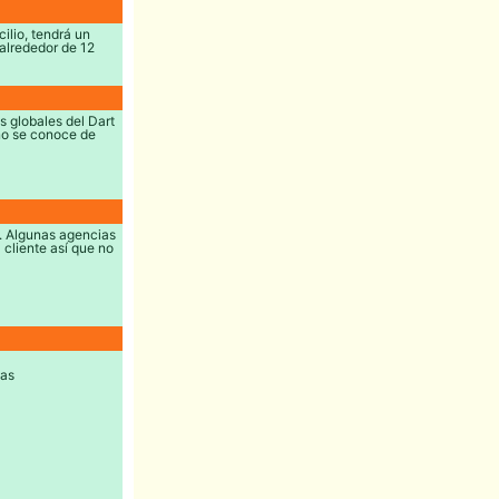
ilio, tendrá un
alrededor de 12
s globales del Dart
 no se conoce de
o. Algunas agencias
 cliente así que no
nas