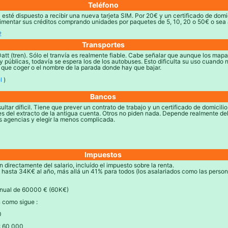
Teléfono
esté dispuesto a recibir una nueva tarjeta SIM. Por 20€ y un certificado de domic
limentar sus créditos comprando unidades por paquetes de 5, 10, 20 o 50€ o sea 
2
Transportes
Datt (tren). Sólo el tranvía es realmente fiable. Cabe señalar que aunque los mapa
y públicas, todavía se espera los de los autobuses. Esto dificulta su uso cuando
 que coger o el nombre de la parada donde hay que bajar.
l
)
Bancos
ltar díficil. Tiene que prever un contrato de trabajo y un certificado de domicili
es del extracto de la antigua cuenta. Otros no piden nada. Depende realmente del
s agencias y elegir la menos complicada.
Impuestos
 directamente del salario, incluído el impuesto sobre la renta.
asta 34K€ al año, más allá un 41% para todos (los asalariados como las perso
anual de 60000 € (60K€)
 como sigue :
0
: 60 000