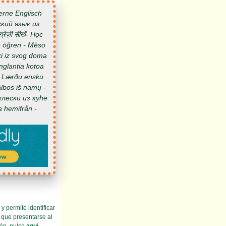
erne Englisch
ский язык из
e öğren - Mëso
ki iz svog doma
nglantia kotoa
 - Lærðu ensku
lbos iš namų -
нглески из куће
a hemifrån -
 permite identificar
 que presentarse al