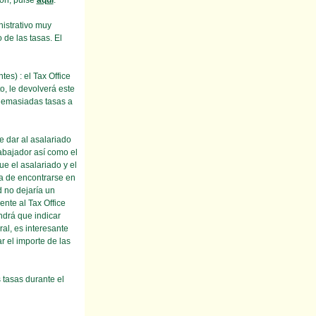
ión, pulse
aqui
.
nistrativo muy
o de las tasas. El
) : el Tax Office
o, le devolverá este
 demasiadas tasas a
e dar al asalariado
rabajador así como el
e el asalariado y el
na de encontrarse en
d no dejaría un
e al Tax Office
ndrá que indicar
al, es interesante
r el importe de las
 tasas durante el