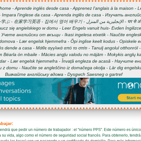
home - Aprende inglés desde casa - Apprenez l'anglais à la maison - L
 Impara l'inglese da casa - Aprenda inglês de casa - Изучать англий
에서 영어 배우기 - الإنجليزية من المنزل - घर से अंग्रेज़ी सीखें- Học
aucz się angielskiego w domu - Leer Engels vanuit huis- Evden İngilizc
 - Учете английски от вкъщи - Ikasi ingelesa etxetik - Naučite engles
 domova - Lær engelsk hjemmefra - Õpi inglise keelt kodus - Opiskele e
és dende a casa - Μάθε αγγλικά από το σπίτι - Tanulj angolul otthonról
m Béarla ón mbaile - Mācies angļu valodu no mājām - Mokykis anglų ka
id-dar - Lær engelsk hjemmefra - Învaţă engleza de acasă - Научите е
nu z domu - Naučite se angleščino iz domačega okolja - Lär dig engelsk
Вивчайте англійську вдома - Dysgwch Saesneg o gartref
bajar:
tendrá que pedir un número de trabajador : el "número PPS". Este número es único y
a su vida, algo como el número de seguridad social francés. Para obtenerlo, tendrá