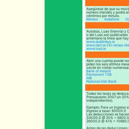
Asegúrese de que su móvil 
número irlandés y podrá a
céntimos por minuto.
Meteor
Vodafone
O
Autobús, Luas (tranvía) y 
o del Luas son publicadas 
antemano la línea que hay
www.dublinbus.ie
www.dart.ie
(
En temps rée
www.luas.ie
Abrir una cuenta puede resu
piden los seis últimos mes
vacile en visitar numerosa
Bank of Ireland
Permanent TSB
AIB
National Irish Bank
Todas las tasas se deducen
Presupuesto 2007:un 20% h
independientes).
Ejemplo: Para un Ingreso 
Ingreso a tasar: 60000.0
Las deducciones se hacen
34000.0 @ 20% = 6800.0
26000.0 @ 41% = 10660.
Antes de las deducciones 