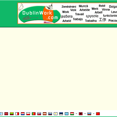
-
-
-