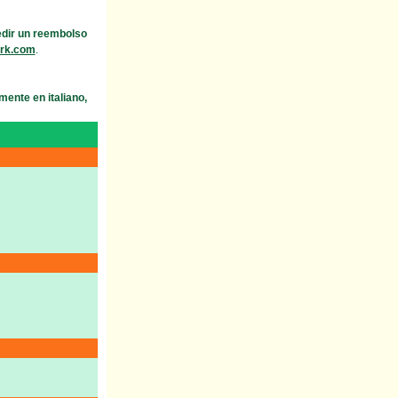
edir un reembolso
ork.com
.
ente en italiano,