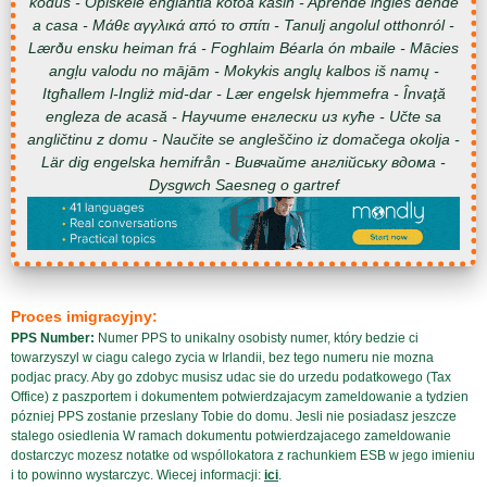
kodus - Opiskele englantia kotoa käsin - Aprende inglés dende
a casa - Μάθε αγγλικά από το σπίτι - Tanulj angolul otthonról -
Lærðu ensku heiman frá - Foghlaim Béarla ón mbaile - Mācies
angļu valodu no mājām - Mokykis anglų kalbos iš namų -
Itgħallem l-Ingliż mid-dar - Lær engelsk hjemmefra - Învaţă
engleza de acasă - Научите енглески из куће - Učte sa
angličtinu z domu - Naučite se angleščino iz domačega okolja -
Lär dig engelska hemifrån - Вивчайте англійську вдома -
Dysgwch Saesneg o gartref
Proces imigracyjny:
PPS Number:
Numer PPS to unikalny osobisty numer, który bedzie ci
towarzyszyl w ciagu calego zycia w Irlandii, bez tego numeru nie mozna
podjac pracy. Aby go zdobyc musisz udac sie do urzedu podatkowego (Tax
Office) z paszportem i dokumentem potwierdzajacym zameldowanie a tydzien
pózniej PPS zostanie przeslany Tobie do domu. Jesli nie posiadasz jeszcze
stalego osiedlenia W ramach dokumentu potwierdzajacego zameldowanie
dostarczyc mozesz notatke od wspóllokatora z rachunkiem ESB w jego imieniu
i to powinno wystarczyc. Wiecej informacji:
ici
.