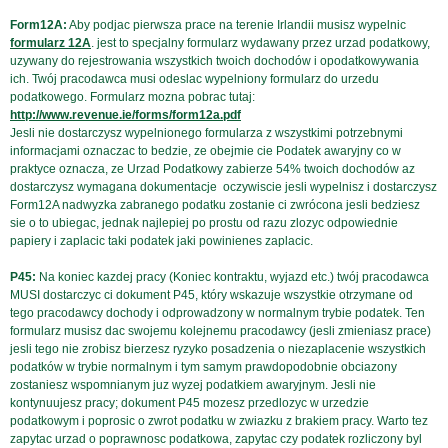
Form12A:
Aby podjac pierwsza prace na terenie Irlandii musisz wypelnic
formularz 12A
. jest to specjalny formularz wydawany przez urzad podatkowy,
uzywany do rejestrowania wszystkich twoich dochodów i opodatkowywania
ich. Twój pracodawca musi odeslac wypelniony formularz do urzedu
podatkowego. Formularz mozna pobrac tutaj:
http://www.revenue.ie/forms/form12a.pdf
Jesli nie dostarczysz wypelnionego formularza z wszystkimi potrzebnymi
informacjami oznaczac to bedzie, ze obejmie cie Podatek awaryjny co w
praktyce oznacza, ze Urzad Podatkowy zabierze 54% twoich dochodów az
dostarczysz wymagana dokumentacje  oczywiscie jesli wypelnisz i dostarczysz
Form12A nadwyzka zabranego podatku zostanie ci zwrócona jesli bedziesz
sie o to ubiegac, jednak najlepiej po prostu od razu zlozyc odpowiednie
papiery i zaplacic taki podatek jaki powinienes zaplacic.
P45:
Na koniec kazdej pracy (Koniec kontraktu, wyjazd etc.) twój pracodawca
MUSI dostarczyc ci dokument P45, który wskazuje wszystkie otrzymane od
tego pracodawcy dochody i odprowadzony w normalnym trybie podatek. Ten
formularz musisz dac swojemu kolejnemu pracodawcy (jesli zmieniasz prace)
jesli tego nie zrobisz bierzesz ryzyko posadzenia o niezaplacenie wszystkich
podatków w trybie normalnym i tym samym prawdopodobnie obciazony
zostaniesz wspomnianym juz wyzej podatkiem awaryjnym. Jesli nie
kontynuujesz pracy; dokument P45 mozesz przedlozyc w urzedzie
podatkowym i poprosic o zwrot podatku w zwiazku z brakiem pracy. Warto tez
zapytac urzad o poprawnosc podatkowa, zapytac czy podatek rozliczony byl