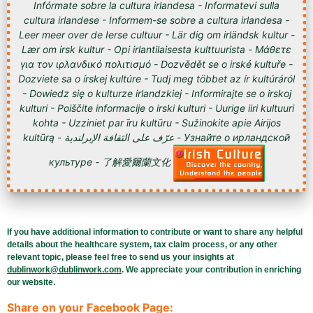
Infórmate sobre la cultura irlandesa - Informatevi sulla
cultura irlandese - Informem-se sobre a cultura irlandesa -
Leer meer over de Ierse cultuur - Lär dig om irländsk kultur -
Lær om irsk kultur - Opi irlantilaisesta kulttuurista - Μάθετε
για τον ιρλανδικό πολιτισμό - Dozvědět se o irské kultuře -
Dozviete sa o írskej kultúre - Tudj meg többet az ír kultúráról
- Dowiedz się o kulturze irlandzkiej - Informirajte se o irskoj
kulturi - Poiščite informacije o irski kulturi - Uurige iiri kultuuri
kohta - Uzziniet par īru kultūru - Sužinokite apie Airijos
kultūrą - عرّف على الثقافة الإيرلندية - Узнайте о ирландской
культуре - 了解愛爾蘭文化
If you have additional information to contribute or want to share any helpful
details about the healthcare system, tax claim process, or any other
relevant topic, please feel free to send us your insights at
dublinwork@dublinwork.com
. We appreciate your contribution in enriching
our website.
Share on your Facebook Page: