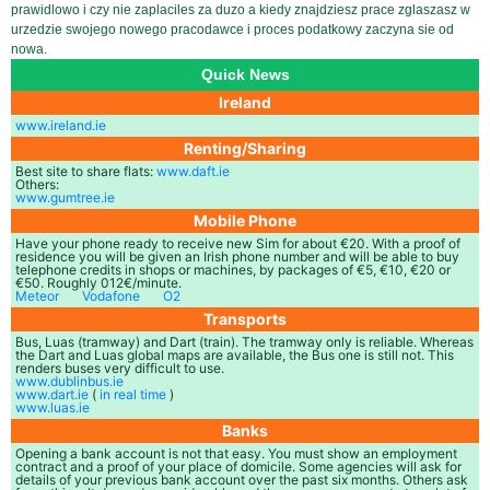
prawidlowo i czy nie zaplaciles za duzo a kiedy znajdziesz prace zglaszasz w
urzedzie swojego nowego pracodawce i proces podatkowy zaczyna sie od
nowa.
Quick News
Ireland
www.ireland.ie
Renting/Sharing
Best site to share flats:
www.daft.ie
Others:
www.gumtree.ie
Mobile Phone
Have your phone ready to receive new Sim for about €20. With a proof of
residence you will be given an Irish phone number and will be able to buy
telephone credits in shops or machines, by packages of €5, €10, €20 or
€50. Roughly 012€/minute.
Meteor
Vodafone
O2
Transports
Bus, Luas (tramway) and Dart (train). The tramway only is reliable. Whereas
the Dart and Luas global maps are available, the Bus one is still not. This
renders buses very difficult to use.
www.dublinbus.ie
www.dart.ie
(
in real time
)
www.luas.ie
Banks
Opening a bank account is not that easy. You must show an employment
contract and a proof of your place of domicile. Some agencies will ask for
details of your previous bank account over the past six months. Others ask