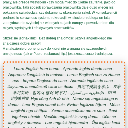
pracy, ale przede wszystkim - czy moga miec do Ciebie zaufanie, jako do
pracownika. Taki sposób sprawdzania pracownika daje duzo wiecej niz
pokazane swiadectwa, czy dokumenty ukonczenia szkól. W konsekwencji
podnosi to sprawnosc systemu rekrutacji i w istocie przebiega on tutaj
zdecydowanie szybciej niz w innych krajach europy z powodzeniem dla
milych, wydajnych i efektywnych pracowników.
Strzez sie jednak iluzji: Bez dobrej znajomosci jezyka angielskiego nie
znajdziesz dobrej pracy!
A znalezienie drobnej pracy do której nie wymaga sie szczególnych
umiejetnosci (jak w Pubie, restauracji itp.) jest rzecza coraz trudniejsza.
Learn English from home - Aprende inglés desde casa -
Apprenez l'anglais à la maison - Lerne Englisch von zu Hause
aus - Impara l'inglese da casa - Aprenda inglês de casa -
Изучать английский язык из дома - 自宅で英語を学ぶ - 在家
学习英语 - 집에서 영어 배우기 - الإنجليزية من المنزل - घर से
अंग्रेज़ी सीखें- Học tiếng Anh từ nhà - Naucz się angielskiego w
domu - Leer Engels vanuit huis- Evden İngilizce öğren - Mëso
anglisht nga shtëpia - Учете английски от вкъщи - Ikasi
ingelesa etxetik - Naučite engleski iz svog doma - Učte se
anglicky z domova - Lær engelsk hjemmefra - Õpi inglise keelt