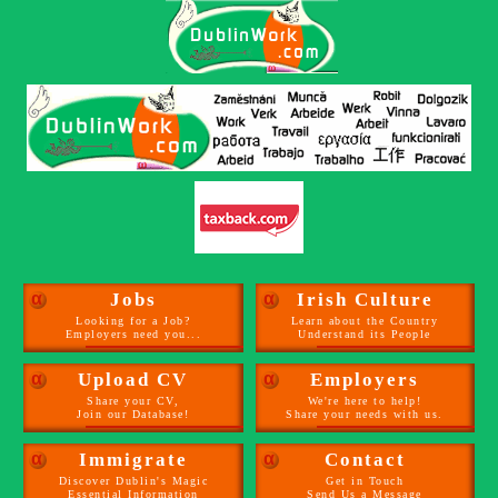
α
Jobs
α
Irish Culture
Looking for a Job?
Learn about the Country
Employers need you...
Understand its People
α
Upload CV
α
Employers
Share your CV,
We're here to help!
Join our Database!
Share your needs with us.
α
Immigrate
α
Contact
Discover Dublin's Magic
Get in Touch
Essential Information
Send Us a Message