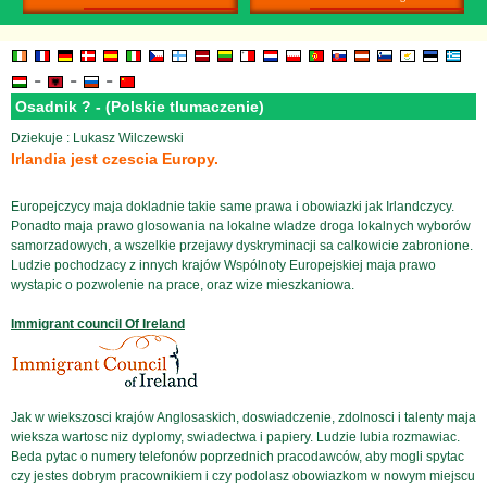
-
-
-
Osadnik ? - (Polskie tlumaczenie)
Dziekuje : Lukasz Wilczewski
Irlandia jest czescia Europy.
Europejczycy maja dokladnie takie same prawa i obowiazki jak Irlandczycy.
Ponadto maja prawo glosowania na lokalne wladze droga lokalnych wyborów
samorzadowych, a wszelkie przejawy dyskryminacji sa calkowicie zabronione.
Ludzie pochodzacy z innych krajów Wspólnoty Europejskiej maja prawo
wystapic o pozwolenie na prace, oraz wize mieszkaniowa.
Immigrant council Of Ireland
Jak w wiekszosci krajów Anglosaskich, doswiadczenie, zdolnosci i talenty maja
wieksza wartosc niz dyplomy, swiadectwa i papiery. Ludzie lubia rozmawiac.
Beda pytac o numery telefonów poprzednich pracodawców, aby mogli spytac
czy jestes dobrym pracownikiem i czy podolasz obowiazkom w nowym miejscu