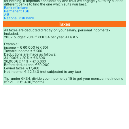
for nothing. It depends considerably and thus we engage you to try a lot of
different banks to find the one which suits you best.
Bank of Ireland
Permanent TSB
AIB
National Irish Bank
Taxes
All taxes are deducted directly on your salary, personal income tax
included.
2007 budget: 20% if <€K 34 per year, 41% if >
Example:
income = € 60.000 (€K 60)
Taxable income = €K60
Deductions are made as follows:
34,000€ x 20% = €6,800
26,000€ x 41% = €10,660
Before deductions: €60,000
Levied taxes: €17,460
Net income: € 42,540 (not subjected to any tax)
Tip  under €K34, divide your income by 15 to get your mensual net income
(€K21 --> €1,400/month)