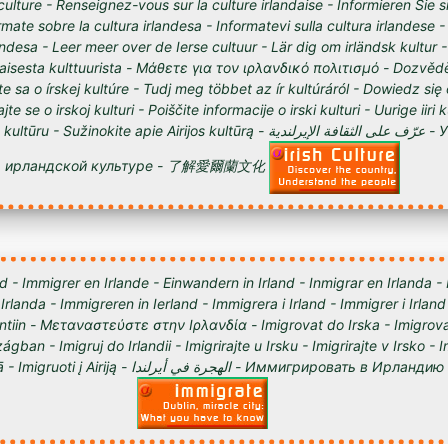
culture - Renseignez-vous sur la culture irlandaise - Informieren Sie s
órmate sobre la cultura irlandesa - Informatevi sulla cultura irlandese
andesa - Leer meer over de Ierse cultuur - Lär dig om irländsk kultur 
tilaisesta kulttuurista - Μάθετε για τον ιρλανδικό πολιτισμό - Dozvědě
te sa o írskej kultúre - Tudj meg többet az ír kultúráról - Dowiedz się
ajte se o irskoj kulturi - Poiščite informacije o irski kulturi - Uurige iiri 
 Sužinokite apie Airijos kultūrą - عرّف على الثقافة الإيرلندية - Узнайте о
ирландской культуре - 了解愛爾蘭文化
d - Immigrer en Irlande - Einwandern in Irland - Inmigrar en Irlanda -
 Irlanda - Immigreren in Ierland - Immigrera i Irland - Immigrer i Irland
lantiin - Μεταναστεύστε στην Ιρλανδία - Imigrovat do Irska - Imigrova
ágban - Imigruj do Irlandii - Imigrirajte u Irsku - Imigrirajte v Irsko -
Iirimaale - Imigrēt Īrijā - Imigruoti į Airiją - الهجرة في أيرلندا - Им