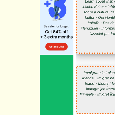
Learn about Irish 
irische Kultur - Inf
sobre a cultura irl
kultur - Opi irlan
kultuře - Dozvie
irlandzkiej - Informir
Uzziniet par īru kultūru -
Immigrate in Irelan
Irlanda - Imigrar na
Irland - Muuta Ir
Immigráljon Írorsz