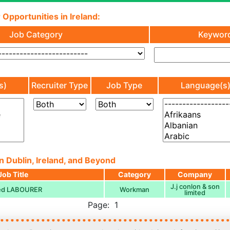
 Opportunities in Ireland:
Job Category
Keywor
s)
Recruiter Type
Job Type
Language(s
n Dublin, Ireland, and Beyond
Job Title
Category
Company
J.j conlon & son
led LABOURER
Workman
limited
Page: 1