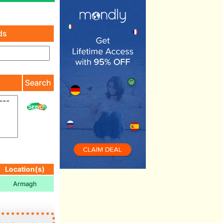
ds
)
Search
Location(s)
Armagh