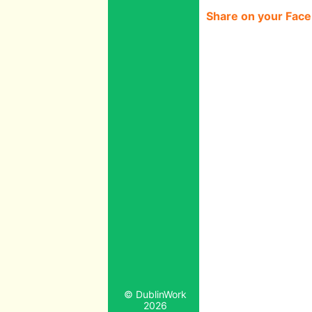
Share on your Fac
© DublinWork
2026