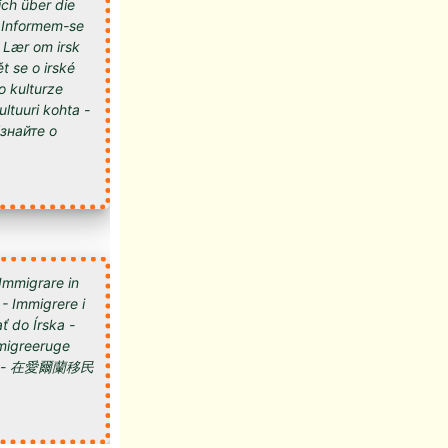
ich über die
 - Informem-se
- Lær om irsk
t se o irské
 o kulturze
kultuuri kohta -
 Immigrare in
 - Immigrere i
ť do Írska -
 Imigreeruge
мигрировать в Ирландию - 在愛爾蘭移民