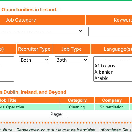
 Opportunities in Ireland:
Job Category
Keywor
s)
Recruiter Type
Job Type
Language(s
n Dublin, Ireland, and Beyond
Job Title
Category
Company
ral Operative
Cleaning
Sr ventilation
Page: 1
culture - Renseignez-vous sur la culture irlandaise - Informieren Sie s