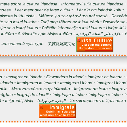
órmate sobre la cultura irlandesa - Informatevi sulla cultura irlandese
andesa - Leer meer over de Ierse cultuur - Lär dig om irländsk kultur 
tilaisesta kulttuurista - Μάθετε για τον ιρλανδικό πολιτισμό - Dozvědě
te sa o írskej kultúre - Tudj meg többet az ír kultúráról - Dowiedz się
ajte se o irskoj kulturi - Poiščite informacije o irski kulturi - Uurige iiri 
 Sužinokite apie Airijos kultūrą - عرّف على الثقافة الإيرلندية - Узнайте о
ирландской культуре - 了解愛爾蘭文化
d - Immigrer en Irlande - Einwandern in Irland - Inmigrar en Irlanda -
 Irlanda - Immigreren in Ierland - Immigrera i Irland - Immigrer i Irland
lantiin - Μεταναστεύστε στην Ιρλανδία - Imigrovat do Irska - Imigrova
ágban - Imigruj do Irlandii - Imigrirajte u Irsku - Imigrirajte v Irsko -
Iirimaale - Imigrēt Īrijā - Imigruoti į Airiją - الهجرة في أيرلندا - Им