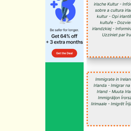
irische Kultur - Inf
sobre a cultura irl
kultur - Opi irlan
kultuře - Dozvie
irlandzkiej - Informir
Uzziniet par īru kultūru -
Immigrate in Irelan
Irlanda - Imigrar na
Irland - Muuta Ir
Immigráljon Írorsz