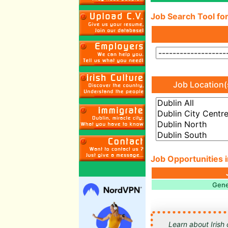
Job Search Tool for
Job Location(
Job Opportunities i
Gene
Learn about Irish 