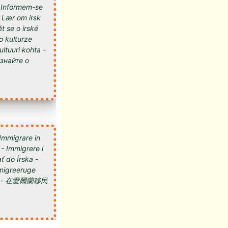
 - Informem-se
- Lær om irsk
t se o irské
 o kulturze
kultuuri kohta -
 Immigrare in
 - Immigrere i
ť do Írska -
 Imigreeruge
мигрировать в Ирландию - 在愛爾蘭移民