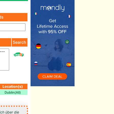
ds
)
Search
Location(s)
Dublin(All)
ich über die