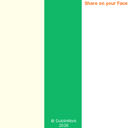
Share on your Fac
© DublinWork
2026